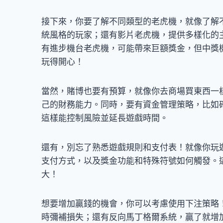
接下來，你要了解不同類型的老虎機，就像了解
統風格的玩家；還有影片老虎機，提供多樣化的
有進步機台老虎機，可能帶來巨額獎金，但中獎
玩得開心！
當然，賭博也要有預算，就像你去商場買東西一
己的財務能力。同時，要有資金管理策略，比如
這樣能控制風險並延長遊戲時間。
還有，別忘了熟悉遊戲規則和支付表！就像你玩
支付方式，以及獎金功能和特殊符號如何觸發。
大！
想要增加贏錢的機會，你可以考慮使用下注策略
時彌補損失；還有反向馬丁格爾系統，贏了就增