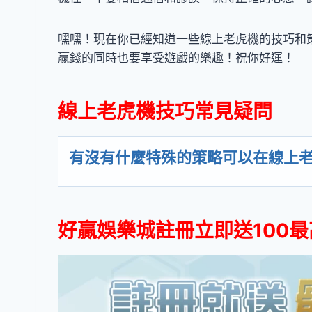
嘿嘿！現在你已經知道一些線上老虎機的技巧和
贏錢的同時也要享受遊戲的樂趣！祝你好運！
線上老虎機技巧常見疑問
有沒有什麼特殊的策略可以在線上
好贏娛樂城註冊立即送100最