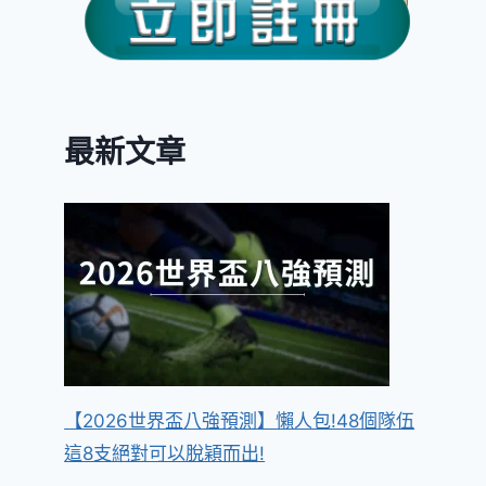
最新文章
【2026世界盃八強預測】懶人包!48個隊伍
這8支絕對可以脫穎而出!