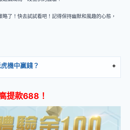
策略了！快去試試看吧！記得保持幽默和風趣的心態，
老虎機中贏錢？
高提款688！