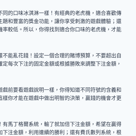
不同的口味冰淇淋一樣！有經典的老虎機，適合喜歡傳
主題和豐富的獎金功能，讓你享受刺激的遊戲體驗；還
機率較低。所以，你得找到適合你口味的老虎機，才能
樣不能亂花錢！設定一個合理的賭博預算，不要超出自
確定每次下注的固定金額或根據勝敗來調整下注金額，
遊戲前要看遊戲說明一樣，你得知道不同符號的含義和
這樣你才能在遊戲中做出明智的決策，贏錢的機會才更
！有馬丁格爾系統，輸了就加倍下注金額，希望在贏得
加下注金額，利用連續的勝利；還有費氏數列系統，根