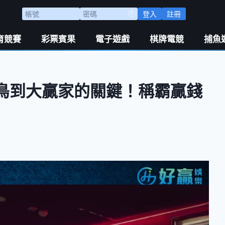
登入
註冊
育競賽
彩票賓果
電子遊戲
棋牌電競
捕魚
鳥到大贏家的關鍵！稱霸贏錢