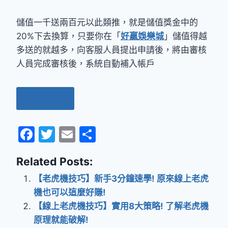
儲值一千送兩百元以此類推，就是儲值獎金中的
20%下去換算，只要你在「
好贏娛樂城
」儲值得越
多送的就越多，向客服人員提出申請後，將由審核
人員完成審核後，系統自動補入帳戶
馬上註冊
F
T
E
分
a
w
m
享
Related Posts:
c
itt
ai
e
er
l
【老虎機技巧】新手3分鐘速學! 原來線上老虎
機也可以這麼好賺!
b
【線上老虎機技巧】實用8大策略! 了解老虎機
o
原理就能破解!