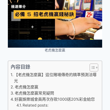
老虎機怎麼贏
內容目錄
【老虎機怎麼贏】這位賭場傳奇的精準預測法曝
光
老虎機怎麼贏
老虎機怎麼贏常見疑問
好贏娛樂城會員再次存款1000送20%彩金給您
Related posts: