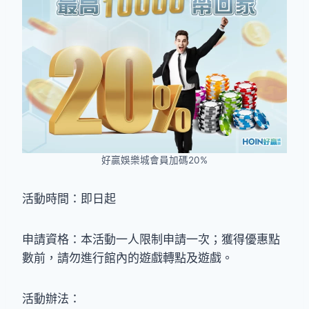
好贏娛樂城會員加碼20%
活動時間：即日起
申請資格：本活動一人限制申請一次；獲得優惠點
數前，請勿進行館內的遊戲轉點及遊戲。
活動辦法：