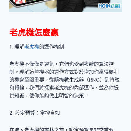
老虎機怎麼贏
1. 理解
老虎機
的運作機制
老虎機不僅僅是運氣，它們也受到複雜的算法控
制。理解這些機器的運作方式對於增加你贏得勝利
的機會至關重要。從隨機數生成器（RNG）到符號
和轉輪，我們將探索老虎機的內部運作，並為你提
供知識，使你能夠做出明智的決策。
2. 設定預算：掌控自如
在進入老虎機的叢林之前，設定預算是非常重要