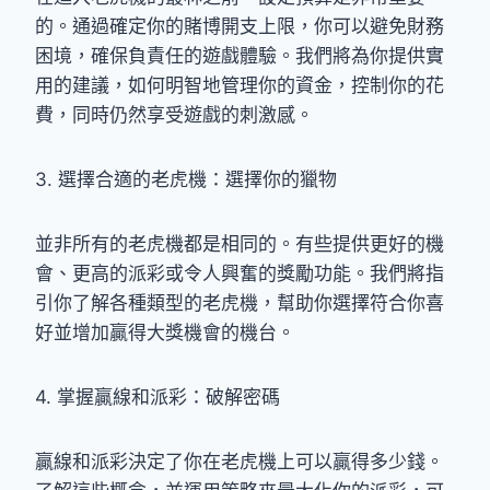
的。通過確定你的賭博開支上限，你可以避免財務
困境，確保負責任的遊戲體驗。我們將為你提供實
用的建議，如何明智地管理你的資金，控制你的花
費，同時仍然享受遊戲的刺激感。
3. 選擇合適的老虎機：選擇你的獵物
並非所有的老虎機都是相同的。有些提供更好的機
會、更高的派彩或令人興奮的獎勵功能。我們將指
引你了解各種類型的老虎機，幫助你選擇符合你喜
好並增加贏得大獎機會的機台。
4. 掌握贏線和派彩：破解密碼
贏線和派彩決定了你在老虎機上可以贏得多少錢。