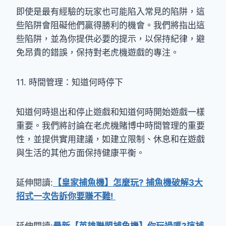
即使是最有經驗的玩家也可能陷入常見的陷阱，這
些陷阱會阻礙他們贏得勝利的機會。我們將指出這
些陷阱，並為你提供必要的提示，以保持紀律，避
免昂貴的錯誤，保持對老虎機遊戲的專注。
11. 時間管理：知道何時停下
知道何時退出和停止遊戲和知道何時開始遊戲一樣
重要。我們將討論在老虎機賭博中時間管理的重要
性，並提供實用建議，如建立限制、休息和在遊戲
與生活的其他方面保持健康平衡。
延伸閱讀:
【皇家捕魚機】怎麼玩? 捕魚機破解3大
招式一次告訴你要賺不難!
延伸閱讀:
最新【英雄聯盟捕魚機】你玩過嗎?這捕