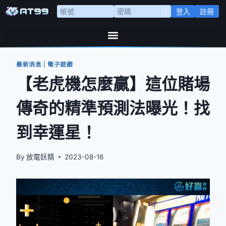
登入
註冊
最新消息
|
電子遊戲
【老虎機怎麼贏】這位賭場
傳奇的精準預測法曝光！找
到幸運星！
By
放電妖精
2023-08-16