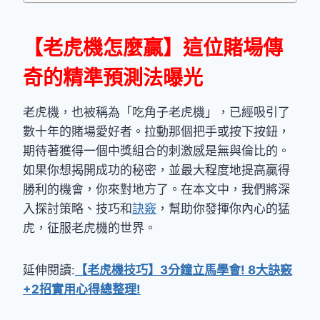
【老虎機怎麼贏】這位賭場傳
奇的精準預測法曝光
老虎機，也被稱為「吃角子老虎機」，已經吸引了
數十年的賭場愛好者。拉動那個把手或按下按鈕，
期待著獲得一個中獎組合的刺激感是無與倫比的。
如果你想揭開成功的秘密，並最大程度地提高贏得
勝利的機會，你來對地方了。在本文中，我們將深
入探討策略、技巧和
訣竅
，幫助你發揮你內心的猛
虎，征服老虎機的世界。
延伸閱讀:
【老虎機技巧】3分鐘立馬學會! 8大訣竅
+2招實用心得總整理!