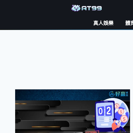
真人娛樂
體