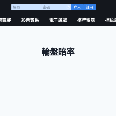
登入
註冊
育競賽
彩票賓果
電子遊戲
棋牌電競
捕魚
輪盤賠率