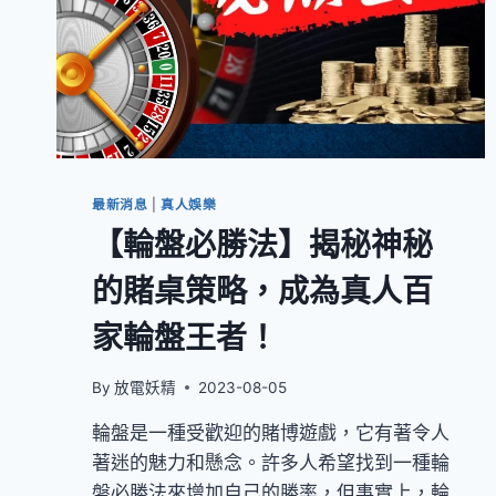
最新消息
|
真人娛樂
【輪盤必勝法】揭秘神秘
的賭桌策略，成為真人百
家輪盤王者！
By
放電妖精
2023-08-05
輪盤是一種受歡迎的賭博遊戲，它有著令人
著迷的魅力和懸念。許多人希望找到一種輪
盤必勝法來增加自己的勝率，但事實上，輪