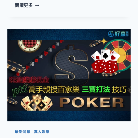
閱讀更多
最新消息
|
真人娛樂