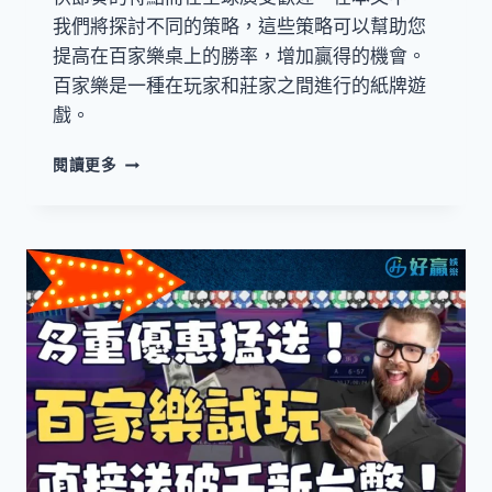
我們將探討不同的策略，這些策略可以幫助您
提高在百家樂桌上的勝率，增加贏得的機會。
百家樂是一種在玩家和莊家之間進行的紙牌遊
戲。
閱讀更多