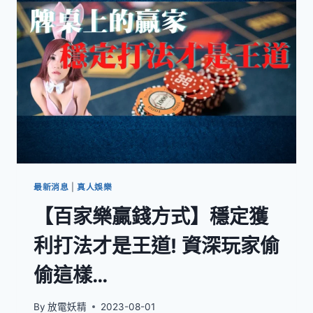
最新消息
|
真人娛樂
【百家樂贏錢方式】穩定獲
利打法才是王道! 資深玩家偷
偷這樣…
By
放電妖精
2023-08-01