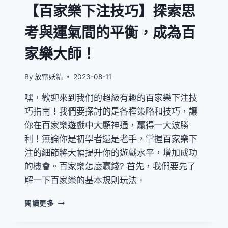
【百家樂下注技巧】探索思
考與運氣間的平衡，成為百
家樂大師！
By
放電妖精
2023-08-11
嘿，歡迎來到我們的超級有趣的百家樂下注技
巧指南！我們要探討的是各種策略和技巧，讓
你在百家樂遊戲中大顯神通，贏得一大波勝
利！無論你是初學者還是老手，掌握百家樂下
注的細節將大幅提升你的遊戲水平，增加成功
的機會。百家樂怎麼贏錢? 首先，我們要先了
解一下百家樂的基本規則玩法。
閱讀更多