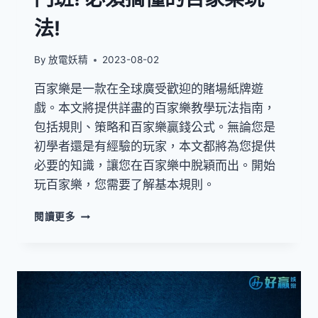
法!
By
放電妖精
2023-08-02
百家樂是一款在全球廣受歡迎的賭場紙牌遊
戲。本文將提供詳盡的百家樂教學玩法指南，
包括規則、策略和百家樂贏錢公式。無論您是
初學者還是有經驗的玩家，本文都將為您提供
必要的知識，讓您在百家樂中脫穎而出。開始
玩百家樂，您需要了解基本規則。
閱讀更多