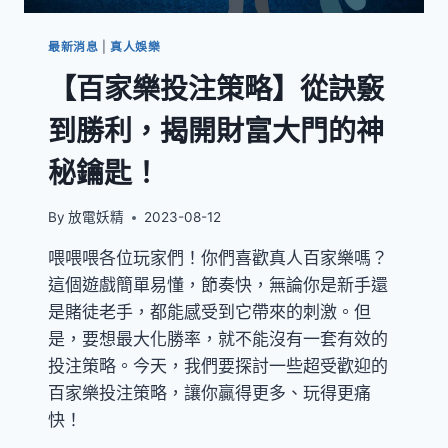
最新消息
|
真人娛樂
【百家樂投注策略】從訣竅
到勝利，揭開財富大門的神
秘鑰匙！
By
放電妖精
2023-08-12
喂喂喂各位玩家們！你們喜歡真人百家樂嗎？
這個遊戲簡單易懂，節奏快，無論你是新手還
是賭徒老手，都能感受到它帶來的刺激。但
是，要想最大化勝率，就不能沒有一套有效的
投注策略。今天，我們要探討一些超受歡迎的
百家樂投注策略，讓你贏得更多、玩得更痛
快！