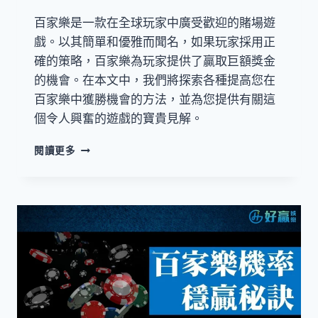
百家樂是一款在全球玩家中廣受歡迎的賭場遊
戲。以其簡單和優雅而聞名，如果玩家採用正
確的策略，百家樂為玩家提供了贏取巨額獎金
的機會。在本文中，我們將探索各種提高您在
百家樂中獲勝機會的方法，並為您提供有關這
個令人興奮的遊戲的寶貴見解。
閱讀更多