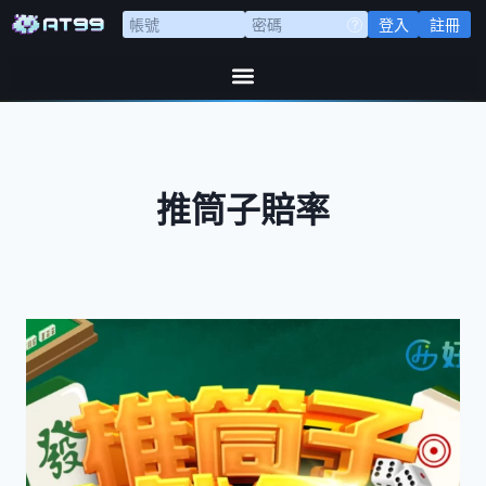
登入
註冊
推筒子賠率