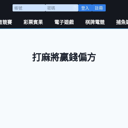
登入
註冊
育競賽
彩票賓果
電子遊戲
棋牌電競
捕魚
打麻將贏錢偏方