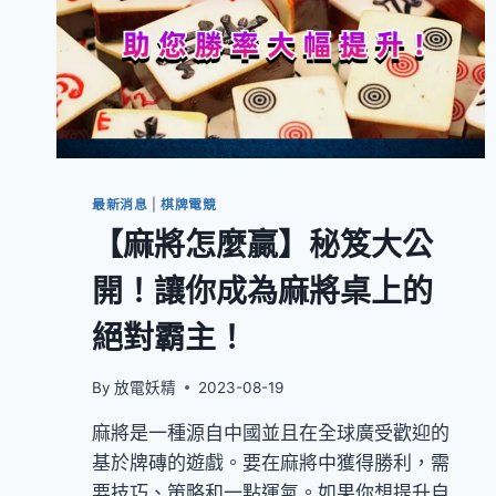
最新消息
|
棋牌電競
【麻將怎麼贏】秘笈大公
開！讓你成為麻將桌上的
絕對霸主！
By
放電妖精
2023-08-19
麻將是一種源自中國並且在全球廣受歡迎的
基於牌磚的遊戲。要在麻將中獲得勝利，需
要技巧、策略和一點運氣。如果你想提升自