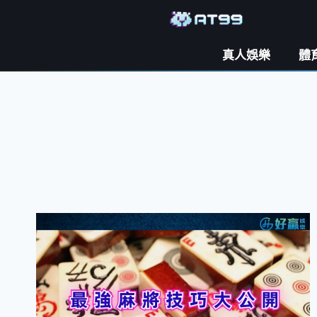
真人娛樂
體