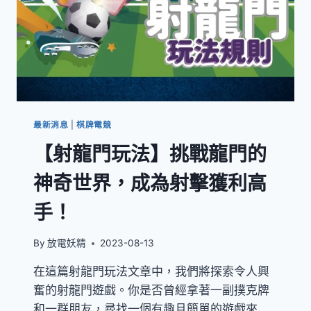
最新消息
|
棋牌電競
【射龍門玩法】挑戰龍門的
神奇世界，成為射擊獲利高
手！
By
放電妖精
2023-08-13
在這篇射龍門玩法文章中，我們將探索令人興
奮的射龍門遊戲。你是否曾經拿著一副撲克牌
和一群朋友，尋找一個有趣且簡單的遊戲來