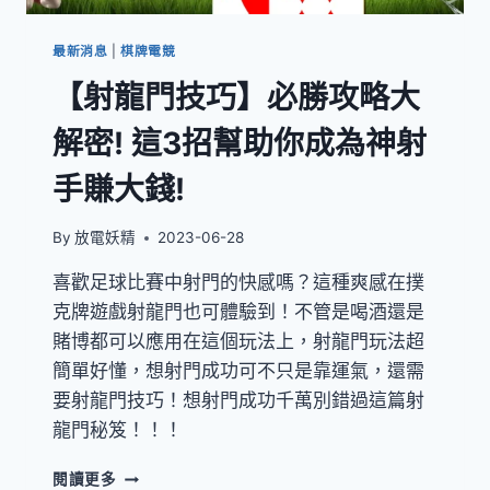
最新消息
|
棋牌電競
【射龍門技巧】必勝攻略大
解密! 這3招幫助你成為神射
手賺大錢!
By
放電妖精
2023-06-28
喜歡足球比賽中射門的快感嗎？這種爽感在撲
克牌遊戲射龍門也可體驗到！不管是喝酒還是
賭博都可以應用在這個玩法上，射龍門玩法超
簡單好懂，想射門成功可不只是靠運氣，還需
要射龍門技巧！想射門成功千萬別錯過這篇射
龍門秘笈！！！
閱讀更多