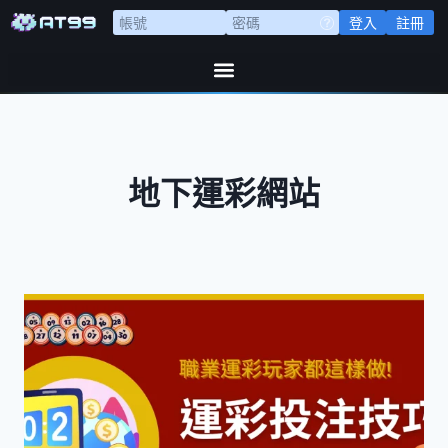
登入
註冊
地下運彩網站