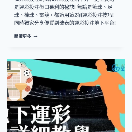
是運彩投注盤口獲利的祕訣! 無論是籃球、足
球、棒球、電競，都適用這2招運彩投注技巧!
同時獨家分享優質到破表的運彩投注地下平台!
閱讀更多