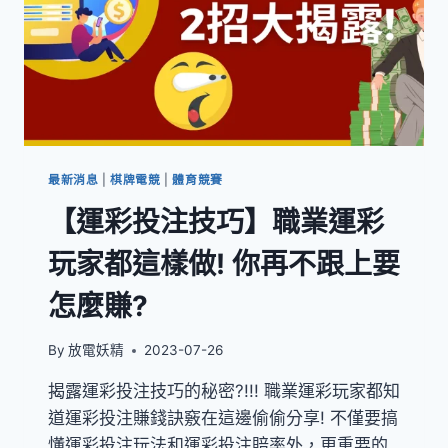
最新消息
|
棋牌電競
|
體育競賽
【運彩投注技巧】職業運彩
玩家都這樣做! 你再不跟上要
怎麼賺?
By
放電妖精
2023-07-26
揭露運彩投注技巧的秘密?!!! 職業運彩玩家都知
道運彩投注賺錢訣竅在這邊偷偷分享! 不僅要搞
懂運彩投注玩法和運彩投注賠率外，更重要的