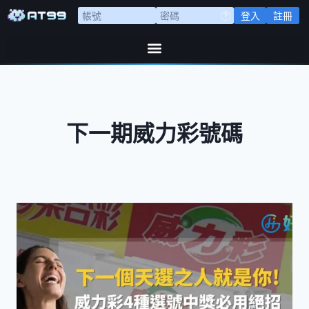
登入
註冊
下一期威力彩號碼