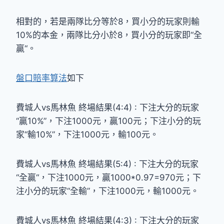
相對的，若是兩隊比分等於8，買小分的玩家則輸
10%的本金，兩隊比分小於8，買小分的玩家即“全
贏“。
盤口賠率算法
如下
費城人vs馬林魚 終場結果(4:4) : 下注大分的玩家
“贏10%”，下注1000元，贏100元；下注小分的玩
家“輸10%”，下注1000元，輸100元。
費城人vs馬林魚 終場結果(5:4) : 下注大分的玩家
“全贏“，下注1000元，贏1000*0.97=970元；下
注小分的玩家“全輸”，下注1000元，輸1000元。
費城人vs馬林魚 終場結果(4:3) : 下注大分的玩家