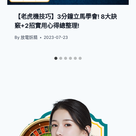
【老虎機技巧】3分鐘立馬學會! 8大訣
竅+2招實用心得總整理!
By
放電妖精
2023-07-23