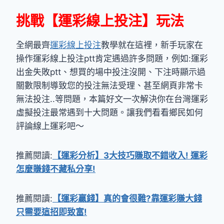
挑戰【運彩線上投注】玩法
全網最齊
運彩線上投注
教學就在這裡，新手玩家在
操作運彩線上投注ptt肯定遇過許多問題，例如:運彩
出金失敗ptt、想買的場中投注沒開、下注時顯示過
關數限制導致您的投注無法受理、甚至網頁非常卡
無法投注..等問題，本篇好文一次解決你在台灣運彩
虛擬投注最常遇到十大問題。讓我們看看鄉民如何
評論線上運彩吧～
推薦閱讀:
【運彩分析】3大技巧賺取不錯收入! 運彩
怎麼賺錢不藏私分享!
推薦閱讀:
【運彩贏錢】真的會很難?靠運彩賺大錢
只需要這招即致富!