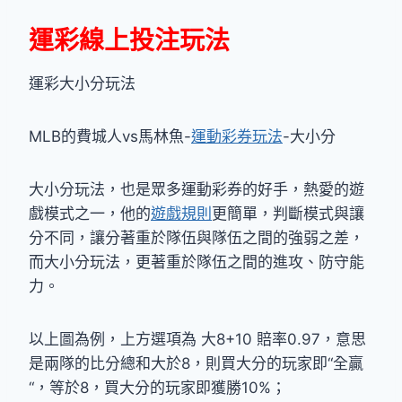
運彩線上投注玩法
運彩大小分玩法
MLB的費城人vs馬林魚-
運動彩券玩法
-大小分
大小分玩法，也是眾多運動彩券的好手，熱愛的遊
戲模式之一，他的
遊戲規則
更簡單，判斷模式與讓
分不同，讓分著重於隊伍與隊伍之間的強弱之差，
而大小分玩法，更著重於隊伍之間的進攻、防守能
力。
以上圖為例，上方選項為 大8+10 賠率0.97，意思
是兩隊的比分總和大於8，則買大分的玩家即“全贏
“，等於8，買大分的玩家即獲勝10%；