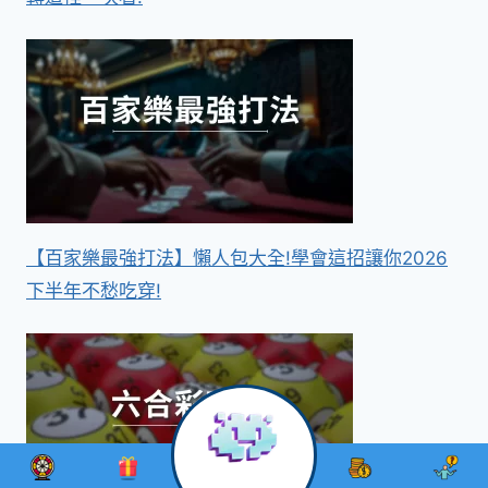
【百家樂最強打法】懶人包大全!學會這招讓你2026
下半年不愁吃穿!