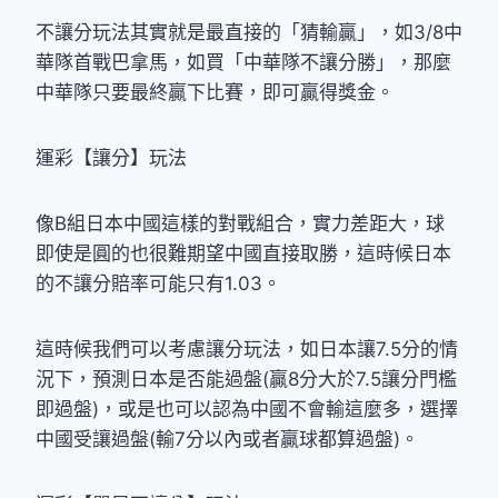
不讓分玩法其實就是最直接的「猜輸贏」，如3/8中
華隊首戰巴拿馬，如買「中華隊不讓分勝」，那麼
中華隊只要最終贏下比賽，即可贏得獎金。
運彩【讓分】玩法
像B組日本中國這樣的對戰組合，實力差距大，球
即使是圓的也很難期望中國直接取勝，這時候日本
的不讓分賠率可能只有1.03。
這時候我們可以考慮讓分玩法，如日本讓7.5分的情
況下，預測日本是否能過盤(贏8分大於7.5讓分門檻
即過盤)，或是也可以認為中國不會輸這麼多，選擇
中國受讓過盤(輸7分以內或者贏球都算過盤)。