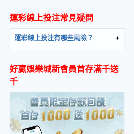
運彩線上投注常見疑問
運彩線上投注有哪些風險？
好贏娛樂城新會員首存滿千送
千