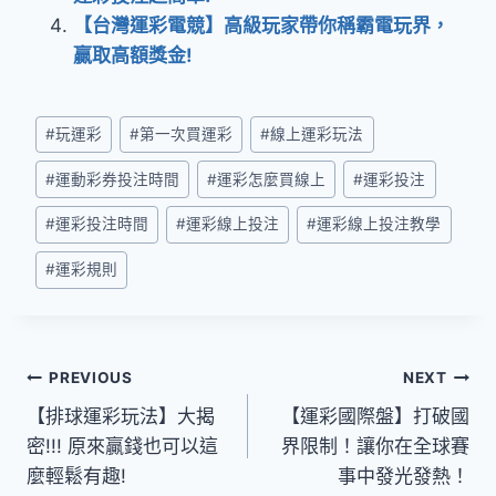
【台灣運彩電競】高級玩家帶你稱霸電玩界，
贏取高額獎金!
#
玩運彩
#
第一次買運彩
#
線上運彩玩法
#
運動彩券投注時間
#
運彩怎麼買線上
#
運彩投注
#
運彩投注時間
#
運彩線上投注
#
運彩線上投注教學
#
運彩規則
PREVIOUS
NEXT
【排球運彩玩法】大揭
【運彩國際盤】打破國
密!!! 原來贏錢也可以這
界限制！讓你在全球賽
麼輕鬆有趣!
事中發光發熱！