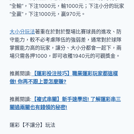
“全輸”，下注1000元，輸1000元；下注小分的玩家
“全贏”，下注1000元，贏970元。
大小分玩法
著重在於對於整場比賽球員的進攻、防
守能力，較不必考慮隊伍的強弱差，通常對於球隊
掌握能力高的玩家，讓分、大小分都會一起下，兩
場只需各押1000，即可收穫1940元的可觀獎金。
推薦閱讀:
【運彩投注技巧】職業運彩玩家都這樣
做! 你再不跟上要怎麼賺?
推薦閱讀:
【複式串關】新手速學班! 了解運彩串三
關過兩關也有錢領的秘密!
運彩【不讓分】玩法