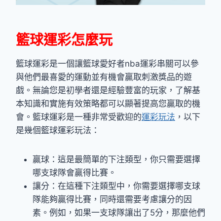
籃球運彩怎麼玩
籃球運彩是一個讓籃球愛好者nba運彩串關可以參
與他們最喜愛的運動並有機會贏取刺激獎品的遊
戲。無論您是初學者還是經驗豐富的玩家，了解基
本知識和實施有效策略都可以顯著提高您贏取的機
會。籃球運彩是一種非常受歡迎的
運彩玩法
，以下
是幾個籃球運彩玩法：
贏球：這是最簡單的下注類型，你只需要選擇
哪支球隊會贏得比賽。
讓分：在這種下注類型中，你需要選擇哪支球
隊能夠贏得比賽，同時還需要考慮讓分的因
素。例如，如果一支球隊讓出了5分，那麼他們