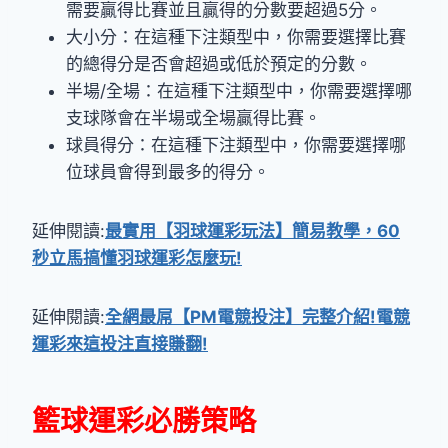
需要贏得比賽並且贏得的分數要超過5分。
大小分：在這種下注類型中，你需要選擇比賽
的總得分是否會超過或低於預定的分數。
半場/全場：在這種下注類型中，你需要選擇哪
支球隊會在半場或全場贏得比賽。
球員得分：在這種下注類型中，你需要選擇哪
位球員會得到最多的得分。
延伸閱讀:
最實用【羽球運彩玩法】簡易教學，60
秒立馬搞懂羽球運彩怎麼玩!
延伸閱讀:
全網最屌【PM電競投注】完整介紹!電競
運彩來這投注直接賺翻!
籃球運彩必勝策略