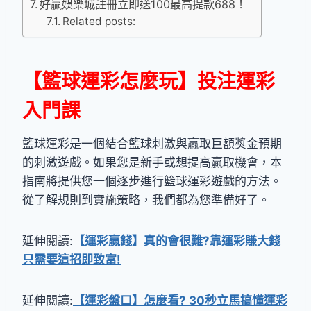
好贏娛樂城註冊立即送100最高提款688！
Related posts:
【籃球運彩怎麼玩】投注運彩
入門課
籃球運彩是一個結合籃球刺激與贏取巨額獎金預期
的刺激遊戲。如果您是新手或想提高贏取機會，本
指南將提供您一個逐步進行籃球運彩遊戲的方法。
從了解規則到實施策略，我們都為您準備好了。
延伸閱讀:
【運彩贏錢】真的會很難?靠運彩賺大錢
只需要這招即致富!
延伸閱讀:
【運彩盤口】怎麼看? 30秒立馬搞懂運彩