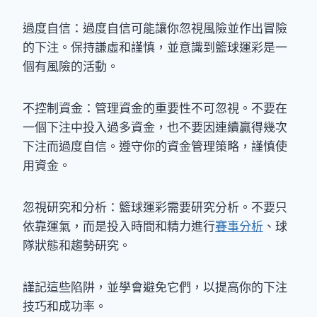
過度自信：過度自信可能讓你忽視風險並作出冒險
的下注。保持謙虛和謹慎，並意識到籃球運彩是一
個有風險的活動。
不控制資金：管理資金的重要性不可忽視。不要在
一個下注中投入過多資金，也不要因連續贏得幾次
下注而過度自信。遵守你的資金管理策略，謹慎使
用資金。
忽視研究和分析：籃球運彩需要研究分析。不要只
依靠運氣，而是投入時間和精力進行
賽事分析
、球
隊狀態和趨勢研究。
謹記這些陷阱，並學會避免它們，以提高你的下注
技巧和成功率。