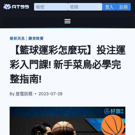
登入
註冊
最新消息
|
體育競賽
【籃球運彩怎麼玩】投注運
彩入門課! 新手菜鳥必學完
整指南!
By
放電妖精
2023-07-28