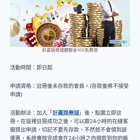
好贏娛樂城體驗金100免費領
活動時間：即日起
申請資格：註冊後未存款的會員。(存款後將不接受
申請)
活動辦法：加入「
好贏娛樂城
」後，點選立即註
冊，在這裡註冊成功之後，可以跟24小時的在線客
服提出申請，切記不要先存款，不然就不會領到該
優惠，系統審核完成會在24小時之內撥款到你的帳