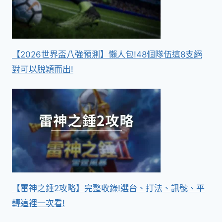
【2026世界盃八強預測】懶人包!48個隊伍這8支絕
對可以脫穎而出!
【雷神之錘2攻略】完整收錄!選台、打法、訊號、平
轉這裡一次看!